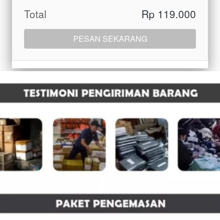
Total
Rp 119.000
PESAN SEKARANG
`