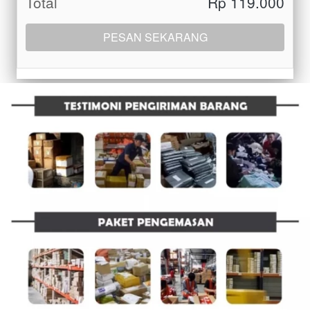
Total
Rp 119.000
PESAN SEKARANG
`