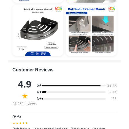
Customer Reviews
4.9
5★
28.7K
4★
2.1K
★
3★
468
31,268 reviews
R***a
★★★★★