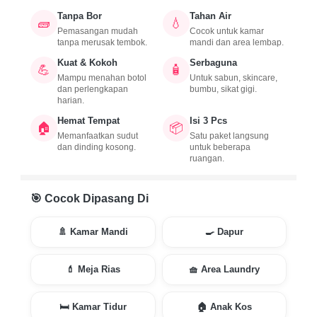
Tanpa Bor
Tahan Air
🧱
💧
Pemasangan mudah
Cocok untuk kamar
tanpa merusak tembok.
mandi dan area lembap.
Kuat & Kokoh
Serbaguna
💪
🧴
Mampu menahan botol
Untuk sabun, skincare,
dan perlengkapan
bumbu, sikat gigi.
harian.
Hemat Tempat
Isi 3 Pcs
🏠
📦
Memanfaatkan sudut
Satu paket langsung
dan dinding kosong.
untuk beberapa
ruangan.
🎯 Cocok Dipasang Di
🚿 Kamar Mandi
🍳 Dapur
💄 Meja Rias
🧺 Area Laundry
🛏️ Kamar Tidur
🏠 Anak Kos