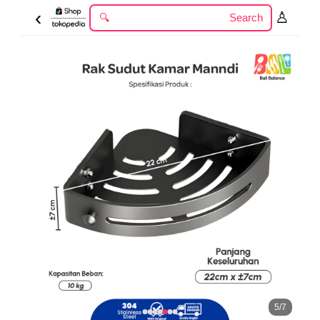
‹
♙
🔍
Search
D***h
🚚
baru saja
membeli lewat promo gratis ongkir
5/7