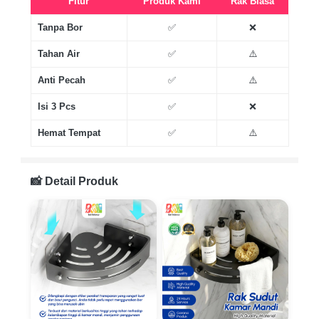
Fitur
Produk Kami
Rak Biasa
Tanpa Bor
✅
❌
Tahan Air
✅
⚠️
Anti Pecah
✅
⚠️
Isi 3 Pcs
✅
❌
Hemat Tempat
✅
⚠️
📸 Detail Produk