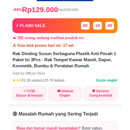
Rp129.000
-44%
Rp229.000
⚡ FLASH SALE
00
:
14
:
47
🔥 352 orang sedang melihat produk ini
⚠️ Sisa stok promo hari ini:
17
set
Rak Dinding Susun Serbaguna Plastik Anti Pecah 1
Paket Isi 3Pcs - Rak Tempel Kamar Mandi, Dapur,
Kosmetik, Bumbu & Peralatan Rumah
Sold by Official Store
★ 4.9
31.2K ulasan
125.7K terjual
Gratis ongkir
✅ COD
🚚 Diskon
🛡️ Garansi
Bayar di tempat
Ongkir
Uang kembali
😩 Masalah Rumah yang Sering Terjadi
Meja dan kamar mandi berantakan?
Botol sabun,