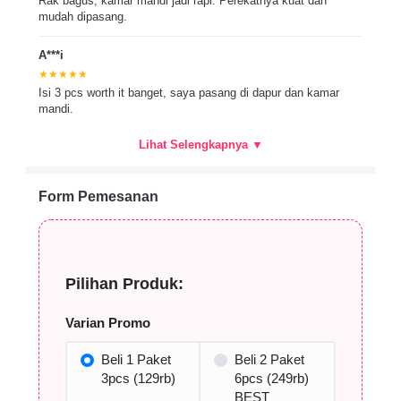
Rak bagus, kamar mandi jadi rapi. Perekatnya kuat dan
mudah dipasang.
A***i
★★★★★
Isi 3 pcs worth it banget, saya pasang di dapur dan kamar
mandi.
Lihat Selengkapnya ▼
Form Pemesanan
Pilihan Produk:
Varian Promo
Beli 1 Paket
Beli 2 Paket
3pcs (129rb)
6pcs (249rb)
BEST